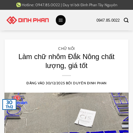
Bỏ
Hotline:
0947.85.0022
|
Duy trì bởi
Đinh Phan Tây Nguyên
qua
nội
0947.85.0022
dung
CHỮ NỔI
Làm chữ nhôm Đắk Nông chất
lượng, giá tốt
ĐĂNG VÀO
30/12/2025
BỞI
DUYÊN ĐINH PHAN
30
Th12