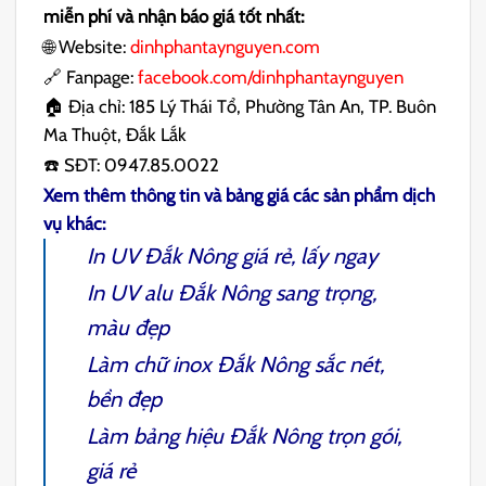
miễn phí và nhận báo giá tốt nhất:
🌐 Website:
dinhphantaynguyen.com
🔗 Fanpage:
facebook.com/dinhphantaynguyen
🏠 Địa chỉ: 185 Lý Thái Tổ, Phường Tân An, TP. Buôn
Ma Thuột, Đắk Lắk
☎️ SĐT: 0947.85.0022
Xem thêm thông tin và bảng giá các sản phẩm dịch
vụ khác:
In UV Đắk Nông
giá rẻ, lấy ngay
In UV alu Đắk Nông
sang trọng,
màu đẹp
Làm chữ inox Đắk Nông
sắc nét,
bền đẹp
Làm bảng hiệu Đắk Nông
trọn gói,
giá rẻ