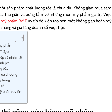
 một sản phẩm chất lượng tốt là chưa đủ. Không gian mua sắm
iác thư giãn và xứng tầm với những món mỹ phẩm giá trị. Việc
ng mỹ phẩm BMT
uy tín để kiến tạo nên một không gian hoàn mỹ
h hàng và gia tăng doanh số vượt trội.
 mỹ phẩm
MT đẹp
iệp và nịnh mắt
nh lịch
ng bẩy
c ưa chuộng
g trọng
 tế
mỹ phẩm uy tín