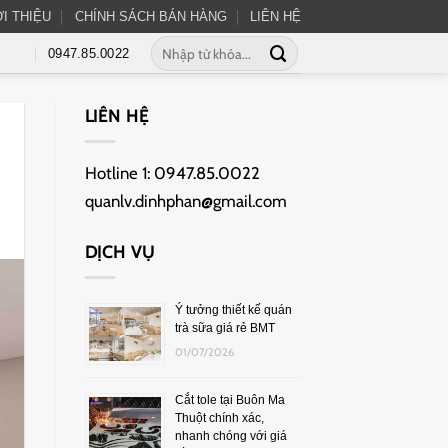
ỚI THIỆU
CHÍNH SÁCH BÁN HÀNG
LIÊN HỆ
0947.85.0022
LIÊN HỆ
Hotline 1:
0947.85.0022
quanlv.dinhphan@gmail.com
DỊCH VỤ
Ý tưởng thiết kế quán
trà sữa giá rẻ BMT
01/07/2026
Cắt tole tại Buôn Ma
Thuột chính xác,
nhanh chóng với giá