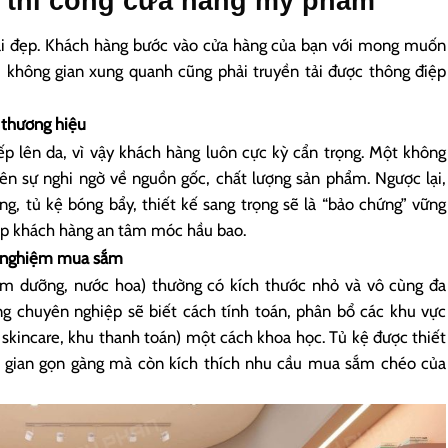
và thi công cửa hàng mỹ phẩm
i đẹp. Khách hàng bước vào cửa hàng của bạn với mong muốn
, không gian xung quanh cũng phải truyền tải được thông điệp
ị thương hiệu
p lên da, vì vậy khách hàng luôn cực kỳ cẩn trọng. Một không
lên sự nghi ngờ về nguồn gốc, chất lượng sản phẩm. Ngược lại,
g, tủ kệ bóng bẩy, thiết kế sang trọng sẽ là “bảo chứng” vững
iúp khách hàng an tâm móc hầu bao.
ải nghiệm mua sắm
 dưỡng, nước hoa) thường có kích thước nhỏ và vô cùng đa
ng chuyên nghiệp sẽ biết cách tính toán, phân bổ các khu vực
skincare, khu thanh toán) một cách khoa học. Tủ kệ được thiết
 gian gọn gàng mà còn kích thích nhu cầu mua sắm chéo của