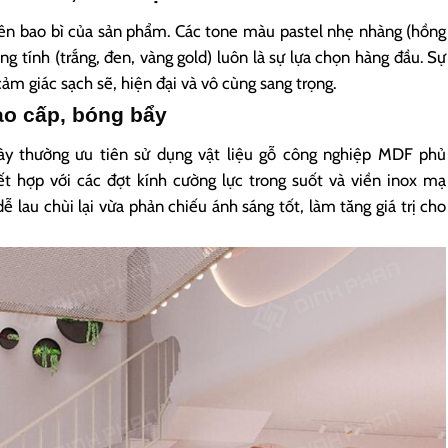
lên bao bì của sản phẩm. Các tone màu pastel nhẹ nhàng (hồng
g tính (trắng, đen, vàng gold) luôn là sự lựa chọn hàng đầu. Sự
ảm giác sạch sẽ, hiện đại và vô cùng sang trọng.
cao cấp, bóng bẩy
bày thường ưu tiên sử dụng vật liệu gỗ công nghiệp MDF phủ
t hợp với các đợt kính cường lực trong suốt và viền inox mạ
ễ lau chùi lại vừa phản chiếu ánh sáng tốt, làm tăng giá trị cho