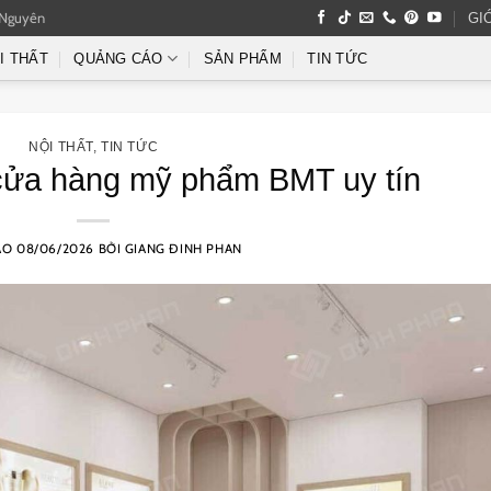
 Nguyên
GI
I THẤT
QUẢNG CÁO
SẢN PHẨM
TIN TỨC
NỘI THẤT
,
TIN TỨC
 cửa hàng mỹ phẩm BMT uy tín
ÀO
08/06/2026
BỞI
GIANG ĐINH PHAN