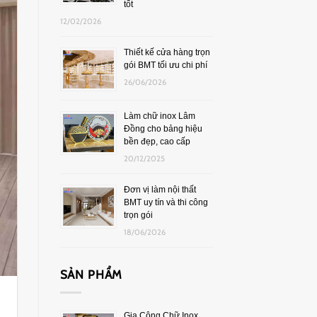
tốt
12/02/2026
Thiết kế cửa hàng trọn
gói BMT tối ưu chi phí
26/06/2026
Làm chữ inox Lâm
Đồng cho bảng hiệu
bền đẹp, cao cấp
20/12/2025
Đơn vị làm nội thất
BMT uy tín và thi công
trọn gói
18/06/2026
SẢN PHẨM
Gia Công Chữ Inox