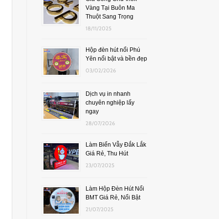
Vàng Tại Buôn Ma
Thuột Sang Trọng
18/11/2025
Hộp đèn hút nổi Phú
Yên nổi bật và bền đẹp
03/02/2026
Dịch vụ in nhanh
chuyên nghiệp lấy
ngay
28/07/2026
Làm Biển Vẫy Đắk Lắk
Giá Rẻ, Thu Hút
23/07/2025
Làm Hộp Đèn Hút Nổi
BMT Giá Rẻ, Nổi Bật
21/07/2025