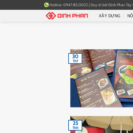
Bỏ
Hotline:
0947.85.0022
|
Duy trì bởi
Đinh Phan Tây
qua
XÂY DỰNG
NỘ
nội
dung
30
Th7
25
Th11