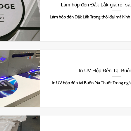
Làm hộp đèn Đắk Lắk giá rẻ, s
Làm hộp đèn Đắk Lắk Trong thời đại mà hình ả
In UV Hộp Đèn Tại Buô
In UV hộp đèn tại Buôn Ma Thuột Trong ngàn