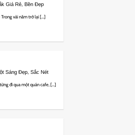
ắk Giá Rẻ, Bền Đẹp
ong vài năm trở lại [...]
ột Sáng Đẹp, Sắc Nét
ng đi qua một quán cafe, [...]