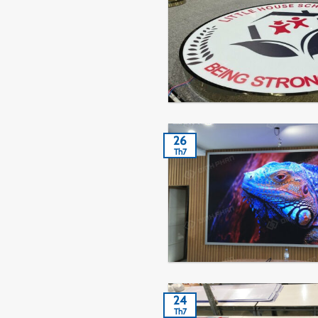
26
Th7
24
Th7