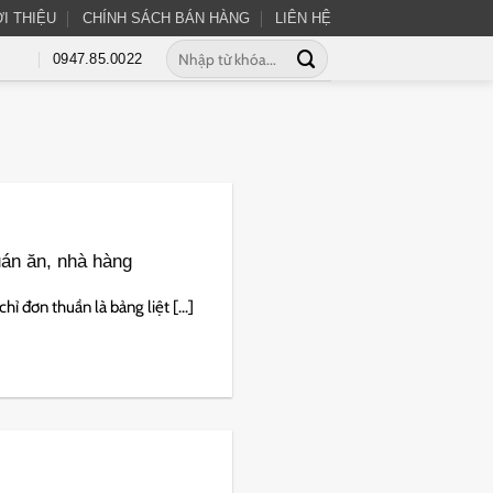
ỚI THIỆU
CHÍNH SÁCH BÁN HÀNG
LIÊN HỆ
0947.85.0022
án ăn, nhà hàng
 đơn thuần là bảng liệt [...]