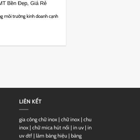
MT Bền Đẹp, Giá Rẻ
g môi trường kinh doanh cạnh
LIÊN KẾT
gia công chữ inox
|
chữ inox
|
chu
inox
|
chữ mica hút nổi
|
in uv
|
in
uv dtf
|
làm bảng hiệu
|
bảng