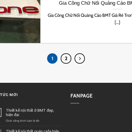
Gia Công Chữ Nổi Quảng Cáo B
Gia Công Chữ Nổi Quảng Cáo BMT Giá Rẻ Tron
[...]
1
2
 TỨC MỚI
FANPAGE
Thiết kế nội thất ở BMT đẹp,
hiện đại
ở
Chức năng bình luận bị tắt
Thiết
kế
Thiết kế nội thất quán cafe hiện