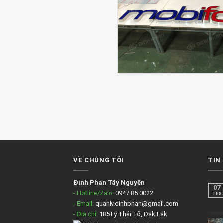
VỀ CHÚNG TÔI
TIN
Đinh Phan Tây Nguyên
07
- Hotline/Zalo:
0947.85.0022
Th8
- Email:
quanlv.dinhphan@gmail.com
- Địa chỉ:
185 Lý Thái Tổ, Đắk Lắk