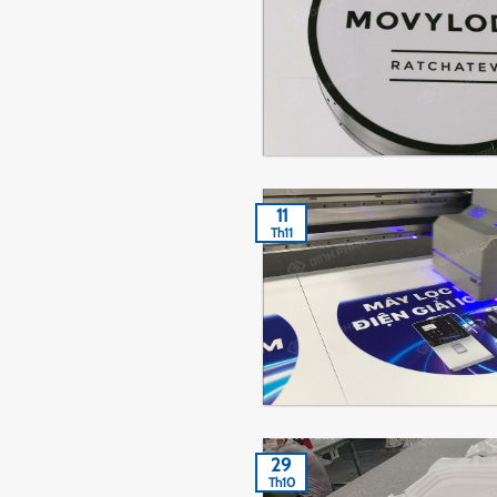
11
Th11
29
Th10