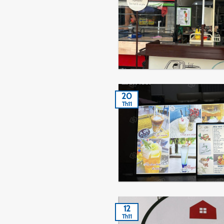
20
Th11
12
Th11