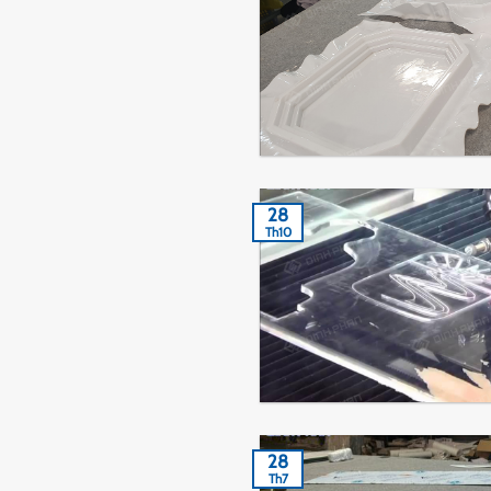
28
Th10
28
Th7