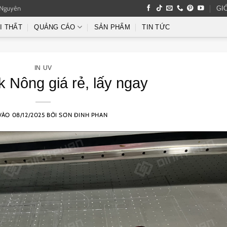
 Nguyên
GI
I THẤT
QUẢNG CÁO
SẢN PHẨM
TIN TỨC
IN UV
 Nông giá rẻ, lấy ngay
VÀO
08/12/2025
BỞI
SƠN ĐINH PHAN