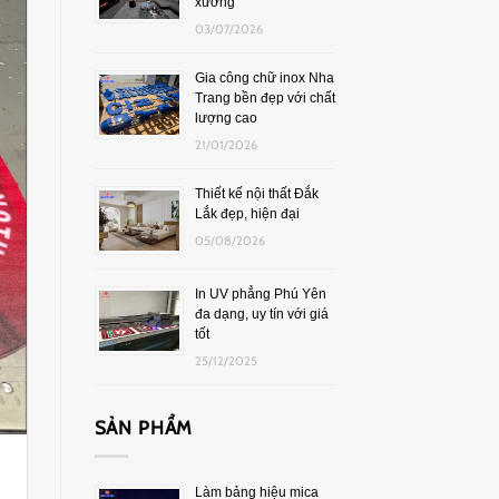
xưởng
03/07/2026
Gia công chữ inox Nha
Trang bền đẹp với chất
lượng cao
21/01/2026
Thiết kế nội thất Đắk
Lắk đẹp, hiện đại
05/08/2026
In UV phẳng Phú Yên
đa dạng, uy tín với giá
tốt
25/12/2025
SẢN PHẨM
Làm bảng hiệu mica