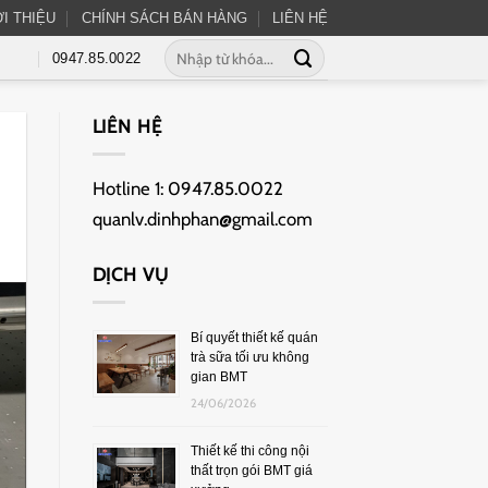
ỚI THIỆU
CHÍNH SÁCH BÁN HÀNG
LIÊN HỆ
0947.85.0022
LIÊN HỆ
Hotline 1:
0947.85.0022
quanlv.dinhphan@gmail.com
DỊCH VỤ
Bí quyết thiết kế quán
trà sữa tối ưu không
gian BMT
24/06/2026
Thiết kế thi công nội
thất trọn gói BMT giá