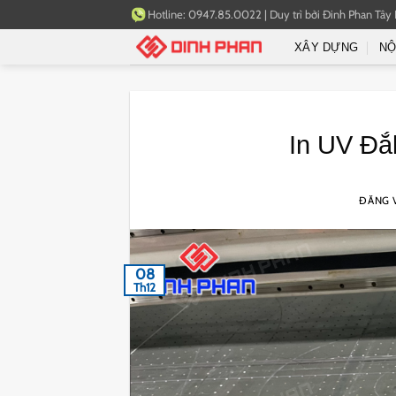
Bỏ
Hotline:
0947.85.0022
|
Duy trì bởi
Đinh Phan Tây
qua
XÂY DỰNG
NỘ
nội
dung
In UV Đắk
ĐĂNG 
08
Th12