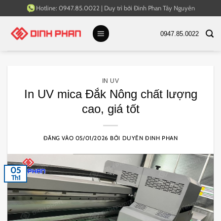
Bỏ
Hotline:
0947.85.0022
|
Duy trì bởi
Đinh Phan Tây Nguyên
qua
nội
0947.85.0022
dung
IN UV
In UV mica Đắk Nông chất lượng
cao, giá tốt
ĐĂNG VÀO
05/01/2026
BỞI
DUYÊN ĐINH PHAN
05
Th1