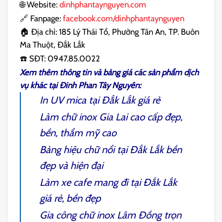
🌐 Website:
dinhphantaynguyen.com
🔗 Fanpage:
facebook.com/dinhphantaynguyen
🏠 Địa chỉ: 185 Lý Thái Tổ, Phường Tân An, TP. Buôn
Ma Thuột, Đắk Lắk
☎️ SĐT: 0947.85.0022
Xem thêm thông tin và bảng giá các sản phẩm dịch
vụ khác tại
Đinh Phan Tây Nguyên
:
In UV mica tại Đắk Lắk
giá rẻ
Làm chữ inox Gia Lai
cao cấp đẹp,
bền, thẩm mỹ cao
Bảng hiệu chữ nổi tại Đắk Lắk
bền
đẹp và hiện đại
Làm xe cafe mang đi tại Đắk Lắk
giá rẻ, bền đẹp
Gia công chữ inox Lâm Đồng
trọn