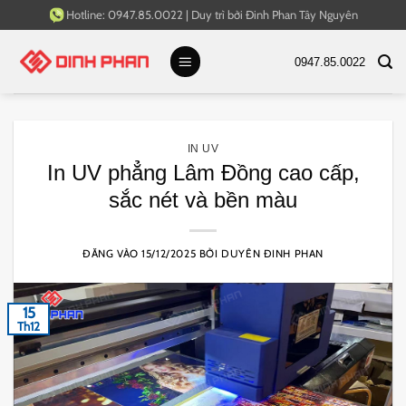
Bỏ
Hotline:
0947.85.0022
|
Duy trì bởi
Đinh Phan Tây Nguyên
qua
nội
0947.85.0022
dung
IN UV
In UV phẳng Lâm Đồng cao cấp,
sắc nét và bền màu
ĐĂNG VÀO
15/12/2025
BỞI
DUYÊN ĐINH PHAN
15
Th12