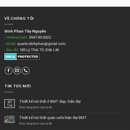
VỀ CHÚNG TÔI
Đinh Phan Tây Nguyên
- Hotline/Zalo:
0947.85.0022
- Email:
quanlv.dinhphan@gmail.com
- Địa chỉ:
185 Lý Thái Tổ, Đắk Lắk
TIN TỨC MỚI
Thiết kế nội thất ở BMT đẹp, hiện đại
07
Th8
ở
Chức năng bình luận bị tắt
Thiết
kế
Thiết kế nội thất quán cafe hiện đại BMT
nội
thất
ở
Chức năng bình luận bị tắt
ở
Thiết