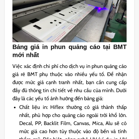
Bảng giá in phun quảng cáo tại BMT
mới nhất
Việc xác định chi phí cho dịch vụ in phun quảng cáo
giá rẻ BMT phụ thuộc vào nhiều yếu tố. Để nhận
được mức giá cạnh tranh nhất, bạn cần cung cấp
đầy đủ thông tin chi tiết về nhu cầu của mình. Dưới
đây là các yếu tố ảnh hưởng đến bảng giá:
Chất liệu in:
Hiflex
thường có giá thành thấp
nhất, phù hợp cho quảng cáo ngoài trời khổ lớn.
Decal
,
PP
,
Backlit Film
,
Canvas
,
Mica
,
Alu
sẽ có
mức giá cao hơn tùy thuộc vào độ bền và tính