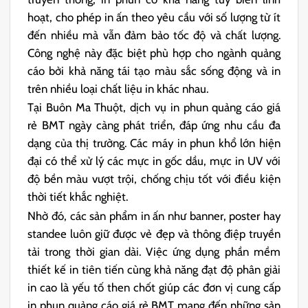
hoạt, cho phép in ấn theo yêu cầu với số lượng từ ít
đến nhiều mà vẫn đảm bảo tốc độ và chất lượng.
Công nghệ này đặc biệt phù hợp cho ngành quảng
cáo bởi khả năng tái tạo màu sắc sống động và in
trên nhiều loại
chất liệu in
khác nhau.
Tại Buôn Ma Thuột, dịch vụ in phun quảng cáo giá
rẻ BMT ngày càng phát triển, đáp ứng nhu cầu đa
dạng của thị trường. Các
máy in phun khổ lớn
hiện
đại có thể xử lý các
mực in gốc dầu
,
mực in UV
với
độ bền màu vượt trội, chống chịu tốt với điều kiện
thời tiết khắc nghiệt.
Nhờ đó, các sản phẩm in ấn như
banner
,
poster
hay
standee
luôn giữ được vẻ đẹp và thông điệp truyền
tải trong thời gian dài. Việc ứng dụng
phần mềm
thiết kế in
tiên tiến cùng khả năng đạt
độ phân giải
in
cao là yếu tố then chốt giúp các đơn vị cung cấp
in phun quảng cáo giá rẻ BMT mang đến những sản