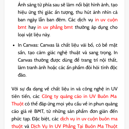
Ánh sáng từ phía sau sẽ làm nổi bật hình ảnh, tạo
hiệu ứng thị giác ấn tượng, thu hút ánh nhìn cả
ban ngày lẫn ban đêm. Các dịch vụ
in uv cuộn
bmt
hay
in uv phẳng bmt
thường áp dụng cho
loại vật liệu này.
In Canvas:
Canvas
là chất liệu vải bố, có bề mặt
sần, tạo cảm giác nghệ thuật và sang trọng. In
Canvas thường được dùng để trang trí nội thất,
làm tranh ảnh hoặc các ấn phẩm đòi hỏi tính độc
đáo.
Với sự đa dạng về
chất liệu in
và công nghệ
in UV
tiên tiến, các
Công ty quảng cáo in UV Buôn Ma
Thuột
có thể đáp ứng mọi yêu cầu về in phun quảng
cáo giá rẻ BMT, từ những sản phẩm đơn giản đến
phức tạp. Đặc biệt, các
dịch vụ in uv cuộn buôn ma
thuột
và
Dịch Vụ In UV Phẳng Tại Buôn Ma Thuột