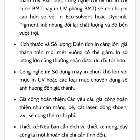
thẩm mỹ. Đặc biệt, công nghệ
UV
(ví dụ:
in UV
cuộn BMT
hay
in UV phẳng BMT
) sẽ có chi phí
cao hơn so với in
Eco-solvent
hoặc
Dye-ink
,
Pigment-ink
nhưng đổi lại chất lượng và độ bền
vượt trội.
Kích thước và Số lượng: Diện tích in càng lớn, giá
thành trên mỗi mét vuông có thể giảm. In số
lượng lớn cũng thường nhận được ưu đãi tốt hơn.
Công nghệ in: Sử dụng
máy in phun khổ lớn
với
mực in UV
hoặc các loại mực chuyên dụng sẽ
ảnh hưởng đến giá thành.
Gia công hoàn thiện: Các yêu cầu
gia công hoàn
thiện
như cán màng, bế, cắt laser, đóng khoen,
v.v., sẽ cộng thêm chi phí.
Thiết kế: Nếu bạn cần dịch vụ thiết kế riêng, đây
cũng là một khoản chi phí cần tính đến.