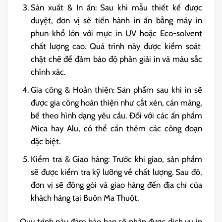
Sản xuất & In ấn: Sau khi mẫu thiết kế được
duyệt, đơn vị sẽ tiến hành in ấn bằng
máy in
phun khổ lớn
với
mực in UV
hoặc
Eco-solvent
chất lượng cao. Quá trình này được kiểm soát
chặt chẽ để đảm bảo
độ phân giải in
và màu sắc
chính xác.
Gia công & Hoàn thiện: Sản phẩm sau khi in sẽ
được
gia công hoàn thiện
như cắt xén, cán màng,
bế theo hình dạng yêu cầu. Đối với các ấn phẩm
Mica
hay
Alu
, có thể cần thêm các công đoạn
đặc biệt.
Kiểm tra & Giao hàng: Trước khi giao, sản phẩm
sẽ được kiểm tra kỹ lưỡng về chất lượng. Sau đó,
đơn vị sẽ đóng gói và giao hàng đến địa chỉ của
khách hàng tại Buôn Ma Thuột.
Quy trình này đảm bảo bạn sẽ nhận được dịch vụ in