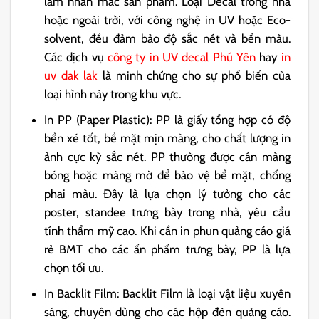
làm nhãn mác sản phẩm. Loại
Decal
trong nhà
hoặc ngoài trời, với công nghệ
in UV
hoặc
Eco-
solvent
, đều đảm bảo độ sắc nét và bền màu.
Các dịch vụ
công ty in UV decal Phú Yên
hay
in
uv dak lak
là minh chứng cho sự phổ biến của
loại hình này trong khu vực.
In PP (Paper Plastic):
PP
là giấy tổng hợp có độ
bền xé tốt, bề mặt mịn màng, cho chất lượng in
ảnh cực kỳ sắc nét. PP thường được cán màng
bóng hoặc màng mờ để bảo vệ bề mặt, chống
phai màu. Đây là lựa chọn lý tưởng cho các
poster
,
standee
trưng bày trong nhà, yêu cầu
tính thẩm mỹ cao. Khi cần in phun quảng cáo giá
rẻ BMT cho các ấn phẩm trưng bày, PP là lựa
chọn tối ưu.
In Backlit Film:
Backlit Film
là loại vật liệu xuyên
sáng, chuyên dùng cho các hộp đèn quảng cáo.