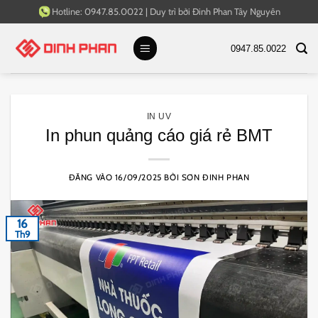
Bỏ
Hotline:
0947.85.0022
|
Duy trì bởi
Đinh Phan Tây Nguyên
qua
nội
0947.85.0022
dung
IN UV
In phun quảng cáo giá rẻ BMT
ĐĂNG VÀO
16/09/2025
BỞI
SƠN ĐINH PHAN
16
Th9