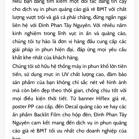
Nếu bạn đang tìm kiếm một đối tác đáng tin cậy
cho dịch vụ in phun quảng cáo giá rẻ BMT với chất
lượng vượt trội và giá cả phải chăng, đừng ngần ngại
liên hệ với Đinh Phan Tây Nguyên. Với nhiều năm
kinh nghiệm trong lĩnh vực in ấn và quảng cáo,
chúng tôi tự hào là đơn vị hàng đầu cung cấp các
giải pháp in phun hiện đại, đáp ứng mọi yêu cầu
khắt khe nhất của khách hàng.
Chúng tôi sở hữu hệ thống
máy in phun khổ lớn
tiên
tiến, sử dụng
mực in UV
chất lượng cao, đảm bảo
sản phẩm của bạn không chỉ sắc nét về hình ảnh
mà còn bền đẹp theo thời gian, chống chịu tốt với
mọi điều kiện thời tiết. Từ
banner
Hiflex
giá rẻ,
poster
PP
cao cấp, đến
Decal
quảng cáo xe hay các
ấn phẩm
Backlit Film
cho hộp đèn, Đinh Phan Tây
Nguyên cam kết mang đến dịch vụ in phun quảng
cáo giá rẻ BMT tối ưu nhất cho doanh nghiệp của
bạn.