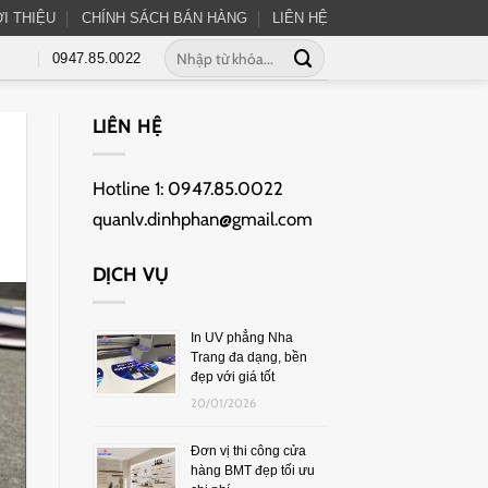
ỚI THIỆU
CHÍNH SÁCH BÁN HÀNG
LIÊN HỆ
0947.85.0022
LIÊN HỆ
Hotline 1:
0947.85.0022
quanlv.dinhphan@gmail.com
DỊCH VỤ
In UV phẳng Nha
Trang đa dạng, bền
đẹp với giá tốt
20/01/2026
Đơn vị thi công cửa
hàng BMT đẹp tối ưu