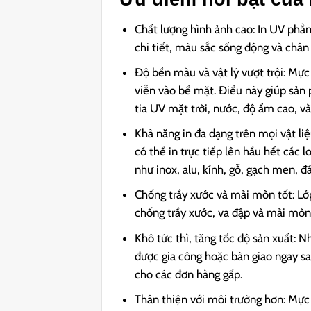
Chất lượng hình ảnh cao: In UV phẳng
chi tiết, màu sắc sống động và chân
Độ bền màu và vật lý vượt trội: Mự
viễn vào bề mặt. Điều này giúp sản
tia UV mặt trời, nước, độ ẩm cao, v
Khả năng in đa dạng trên mọi vật l
có thể in trực tiếp lên hầu hết các 
như inox, alu, kính, gỗ, gạch men, đ
Chống trầy xước và mài mòn tốt: L
chống trầy xước, va đập và mài mòn
Khô tức thì, tăng tốc độ sản xuất:
được gia công hoặc bàn giao ngay sau
cho các đơn hàng gấp.
Thân thiện với môi trường hơn: Mực