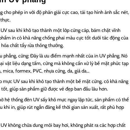
 cho phép in với độ phân giải cực cao, tái tạo hình ảnh sắc nét,
 thực.
c UV sau khi khô tạo thành một lớp cứng cáp, bám chặt vĩnh
 phẩm in có khả năng chống phai màu cực tốt dưới tác động của
à hóa chất tẩy rửa thông thường.
iệu phẳng, cứng: Đây là ưu điểm mạnh nhất của in UV phẳng. Nó
loại vật liệu dạng tấm, cứng mà không cần xử lý bề mặt phức tạp
á, mica, formex, PVC, nhựa cứng, da, giả da…
ớp mực UV sau khi khô tạo thành một bề mặt cứng, có khả năng
 tốt, giúp sản phẩm giữ được vẻ đẹp ban đầu lâu hơn.
 Nhờ hệ thống đèn UV sấy khô mực ngay lập tức, sản phẩm có thể
 khi in, giúp rút ngắn đáng kể thời gian sản xuất, rất phù hợp
 UV không chứa dung môi bay hơi, không phát ra các hợp chất