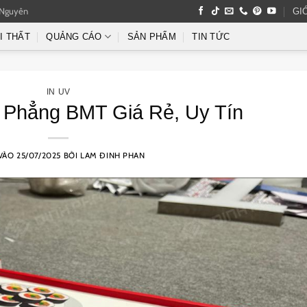
 Nguyên
GI
I THẤT
QUẢNG CÁO
SẢN PHẨM
TIN TỨC
IN UV
V Phẳng BMT Giá Rẻ, Uy Tín
VÀO
25/07/2025
BỞI
LAM ĐINH PHAN