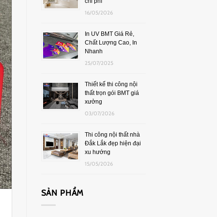
chi phí
16/05/2026
In UV BMT Giá Rẻ,
Chất Lượng Cao, In
Nhanh
25/07/2025
Thiết kế thi công nội
thất trọn gói BMT giá
xưởng
03/07/2026
Thi công nội thất nhà
Đắk Lắk đẹp hiện đại
xu hướng
15/05/2026
SẢN PHẨM