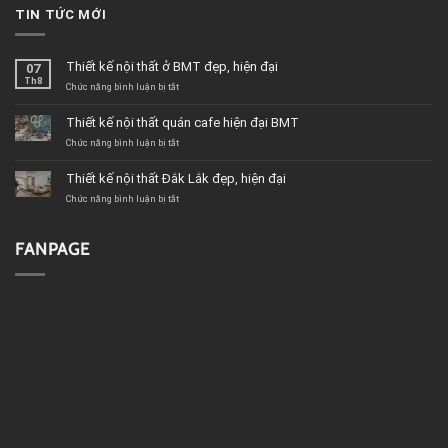
TIN TỨC MỚI
Thiết kế nội thất ở BMT đẹp, hiện đại
07
Th8
ở
Chức năng bình luận bị tắt
Thiết
kế
Thiết kế nội thất quán cafe hiện đại BMT
nội
thất
ở
Chức năng bình luận bị tắt
ở
Thiết
BMT
kế
Thiết kế nội thất Đắk Lắk đẹp, hiện đại
đẹp,
nội
hiện
thất
ở
Chức năng bình luận bị tắt
đại
quán
Thiết
cafe
kế
hiện
nội
FANPAGE
đại
thất
BMT
Đắk
Lắk
đẹp,
hiện
đại