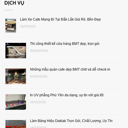
DỊCH VỤ
Làm Xe Cafe Mang Đi Tại Đắk Lắk Giá Rẻ, Bền Đẹp
25/11/2025
Thi công thiết kế cửa hàng BMT đẹp, trọn gói
04/05/2026
Những mẫu quán cafe đẹp BMT chill và dễ check-in
01/06/2026
In UV phẳng Phú Yên đa dạng, uy tín với giá tốt
25/12/2025
Làm Bảng Hiệu Daklak Trọn Gói, Chất Lượng, Uy Tín
14/07/2025