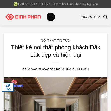
Bỏ
Hotline:
0947.85.0022
|
Duy trì bởi
Đinh Phan Tây Nguyên
qua
nội
0947.85.0022
dung
NỘI THẤT
,
TIN TỨC
Thiết kế nội thất phòng khách Đắk
Lắk đẹp và hiện đại
ĐĂNG VÀO
29/06/2026
BỞI
GIANG ĐINH PHAN
29
Th6