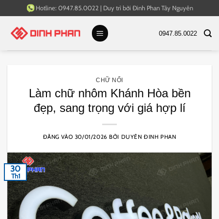
Bỏ
Hotline:
0947.85.0022
|
Duy trì bởi
Đinh Phan Tây Nguyên
qua
nội
0947.85.0022
dung
CHỮ NỔI
Làm chữ nhôm Khánh Hòa bền
đẹp, sang trọng với giá hợp lí
ĐĂNG VÀO
30/01/2026
BỞI
DUYÊN ĐINH PHAN
30
Th1