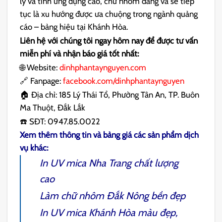
lý và tính ứng dụng cao, chữ nhôm đang và sẽ tiếp
tục là xu hướng được ưa chuộng trong ngành quảng
cáo – bảng hiệu tại Khánh Hòa.
Liên hệ với chúng tôi ngay hôm nay để được tư vấn
miễn phí và nhận báo giá tốt nhất:
🌐 Website:
dinhphantaynguyen.com
🔗 Fanpage:
facebook.com/dinhphantaynguyen
🏠 Địa chỉ: 185 Lý Thái Tổ, Phường Tân An, TP. Buôn
Ma Thuột, Đắk Lắk
☎️ SĐT: 0947.85.0022
Xem thêm thông tin và bảng giá các sản phẩm dịch
vụ khác:
In UV mica Nha Trang
chất lượng
cao
Làm chữ nhôm Đắk Nông
bền đẹp
In UV mica Khánh Hòa
màu đẹp,