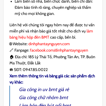
Làm biển số nhà, biển chức danh, biển chỉ dẫn:
Đảm bảo tính rõ ràng, chuyên nghiệp và thẩm
mỹ cho mọi không gian.
Liên hệ với chúng tôi ngay hôm nay để được tư vấn
miễn phí và nhận báo giá tốt nhất cho dịch vụ
làm
bảng hiệu hộp đèn BMT
cao cấp, bền bỉ.
🌐 Website:
dinhphantaynguyen.com
🔗 Fanpage:
facebook.com/dinhphantaynguyen
🏠 Địa chỉ: 185 Lý Thái Tổ, Phường Tân An, TP. Buôn
Ma Thuột, Đắk Lắk
☎️ SĐT: 0947.85.0022
Xem thêm thông tin và bảng giá các sản phẩm dịch
vụ khác:
Gia công
in uv bmt
giá rẻ
Gia công
chữ nhôm bmt
Làm
hộp đèn hút nổi bmt