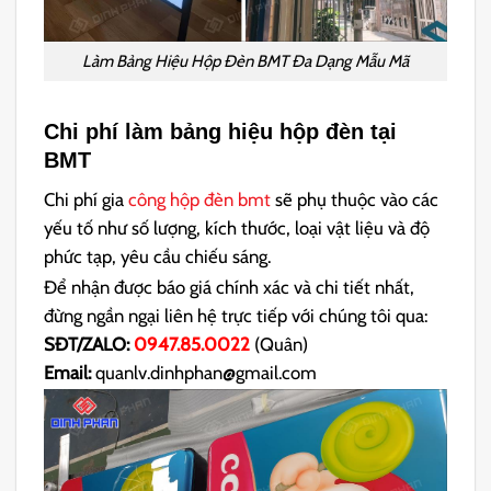
Làm Bảng Hiệu Hộp Đèn BMT Đa Dạng Mẫu Mã
Chi phí làm bảng hiệu hộp đèn tại
BMT
Chi phí gia
công hộp đèn bmt
sẽ phụ thuộc vào các
yếu tố như số lượng, kích thước, loại vật liệu và độ
phức tạp, yêu cầu chiếu sáng.
Để nhận được báo giá chính xác và chi tiết nhất,
đừng ngần ngại liên hệ trực tiếp với chúng tôi qua:
SĐT/ZALO:
0947.85.0022
(Quân)
Email:
quanlv.dinhphan@gmail.com