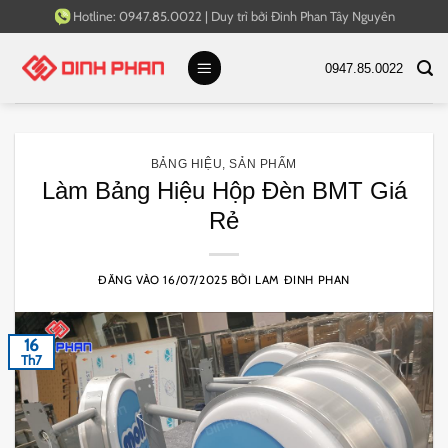
Bỏ
Hotline:
0947.85.0022
|
Duy trì bởi
Đinh Phan Tây Nguyên
qua
nội
0947.85.0022
dung
BẢNG HIỆU
,
SẢN PHẨM
Làm Bảng Hiệu Hộp Đèn BMT Giá
Rẻ
ĐĂNG VÀO
16/07/2025
BỞI
LAM ĐINH PHAN
16
Th7