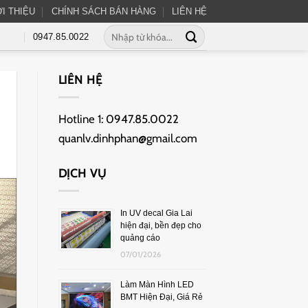
ỚI THIỆU
CHÍNH SÁCH BÁN HÀNG
LIÊN HỆ
0947.85.0022
LIÊN HỆ
Hotline 1:
0947.85.0022
quanlv.dinhphan@gmail.com
DỊCH VỤ
In UV decal Gia Lai
hiện đại, bền đẹp cho
quảng cáo
07/01/2026
Làm Màn Hình LED
BMT Hiện Đại, Giá Rẻ