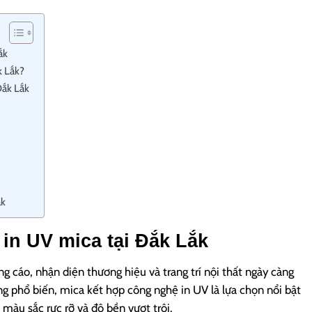
ắk
k Lắk?
Đắk Lắk
ắk
 in UV mica tại Đắk Lắk
g cáo, nhận diện thương hiệu và trang trí nội thất ngày càng
ụng phổ biến, mica kết hợp công nghệ in UV là lựa chọn nổi bật
 màu sắc rực rỡ và độ bền vượt trội.