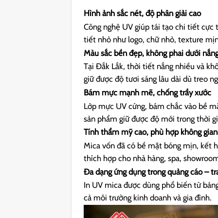
Hình ảnh sắc nét, độ phân giải cao
Công nghệ UV giúp tái tạo chi tiết cực 
tiết nhỏ như logo, chữ nhỏ, texture mị
Màu sắc bền đẹp, không phai dưới nắn
Tại Đắk Lắk, thời tiết nắng nhiều và k
giữ được độ tươi sáng lâu dài dù treo ngo
Bám mực mạnh mẽ, chống trầy xước
Lớp mực UV cứng, bám chắc vào bề mặt
sản phẩm giữ được độ mới trong thời gi
Tính thẩm mỹ cao, phù hợp không gian
Mica vốn đã có bề mặt bóng mịn, kết h
thích hợp cho nhà hàng, spa, showroo
Đa dạng ứng dụng trong quảng cáo – tra
In UV mica được dùng phổ biến từ bảng
cả môi trường kinh doanh và gia đình.