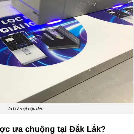
In UV mặt hộp đèn
ược ưa chuộng tại Đắk Lắk?