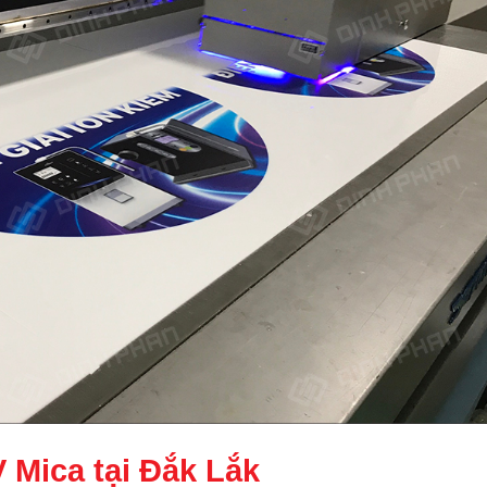
V Mica tại Đắk Lắk