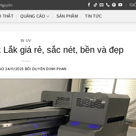
 Nguyên
GI
I THẤT
QUẢNG CÁO
SẢN PHẨM
TIN TỨC
IN UV
 Lắk giá rẻ, sắc nét, bền và đẹp
VÀO
24/11/2025
BỞI
DUYÊN ĐINH PHAN