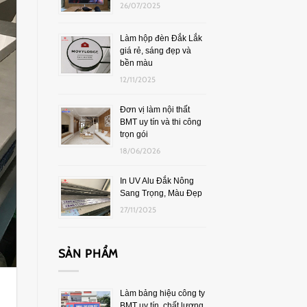
26/07/2025
Làm hộp đèn Đắk Lắk
giá rẻ, sáng đẹp và
bền màu
12/11/2025
Đơn vị làm nội thất
BMT uy tín và thi công
trọn gói
18/06/2026
In UV Alu Đắk Nông
Sang Trọng, Màu Đẹp
27/11/2025
SẢN PHẨM
Làm bảng hiệu công ty
BMT uy tín, chất lượng,