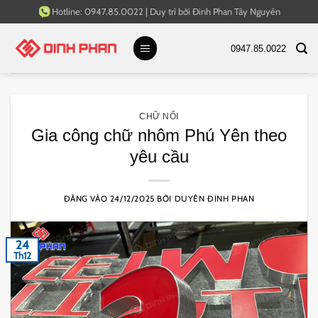
Bỏ
Hotline:
0947.85.0022
|
Duy trì bởi
Đinh Phan Tây Nguyên
qua
nội
0947.85.0022
dung
CHỮ NỔI
Gia công chữ nhôm Phú Yên theo
yêu cầu
ĐĂNG VÀO
24/12/2025
BỞI
DUYÊN ĐINH PHAN
24
Th12