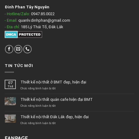
Đinh Phan Tây Nguyên
- Hotline/Zalo:
0947.85.0022
- Email:
quanlv.dinhphan@gmail.com
- Địa chỉ:
185 Lý Thái Tổ, Đắk Lắk
TIN TỨC MỚI
Thiết kế nội thất ở BMT đẹp, hiện đại
07
Th8
ở
Chức năng bình luận bị tắt
Thiết
kế
Thiết kế nội thất quán cafe hiện đại BMT
nội
thất
ở
Chức năng bình luận bị tắt
ở
Thiết
BMT
kế
Thiết kế nội thất Đắk Lắk đẹp, hiện đại
đẹp,
nội
hiện
thất
ở
Chức năng bình luận bị tắt
đại
quán
Thiết
cafe
kế
hiện
nội
FANPAGE