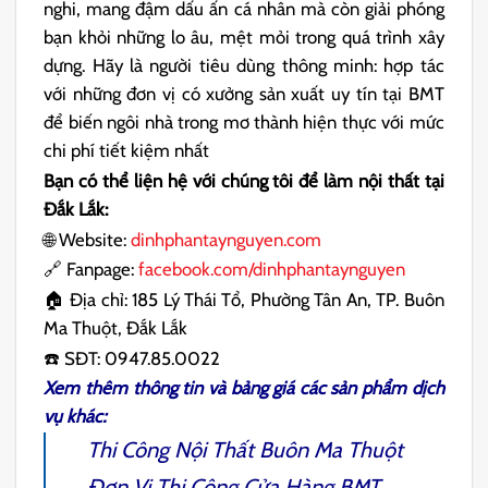
nghi, mang đậm dấu ấn cá nhân mà còn giải phóng
bạn khỏi những lo âu, mệt mỏi
trong quá trình xây
dựng. Hãy là người tiêu dùng thông minh: hợp tác
với những đơn vị có xưởng sản xuất uy tín tại BMT
để biến ngôi nhà trong mơ thành hiện thực với mức
chi ph
í tiết kiệm nhất
Bạn có thể liện hệ với chúng tôi để làm nội thất tại
Đắk Lắk:
🌐 Website:
dinhphantaynguyen.com
🔗 Fanpage:
facebook.com/dinhphantaynguyen
🏠 Địa chỉ: 185 Lý Thái Tổ, Phường Tân An, TP. Buôn
Ma Thuột, Đắk Lắk
☎️ SĐT: 0947.85.0022
Xem thêm thông tin và bảng giá các sản phẩm dịch
vụ khác:
Thi Công Nội Thất Buôn Ma Thuột
Đơn Vị Thi Công Cửa Hàng BMT