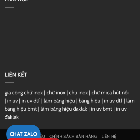
đại
thất
BMT
Đắk
Lắk
đẹp,
hiện
đại
LIÊN KẾT
gia công chữ inox
|
chữ inox
|
chu inox
|
chữ mica hút nổi
|
in uv
|
in uv dtf
|
làm bảng hiệu
|
bảng hiệu
|
in uv dtf
|
làm
bảng hiệu bmt
|
làm bảng hiệu đaklak
|
in uv bmt
|
in uv
đaklak
CHAT ZALO
GIỚI THIỆU
CHÍNH SÁCH BÁN HÀNG
LIÊN HỆ