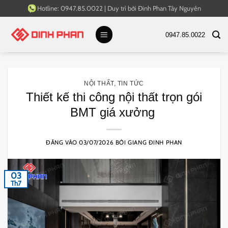
Bỏ
Hotline:
0947.85.0022
|
Duy trì bởi
Đinh Phan Tây Nguyên
qua
nội
0947.85.0022
dung
NỘI THẤT
,
TIN TỨC
Thiết kế thi công nội thất trọn gói
BMT giá xưởng
ĐĂNG VÀO
03/07/2026
BỞI
GIANG ĐINH PHAN
03
Th7