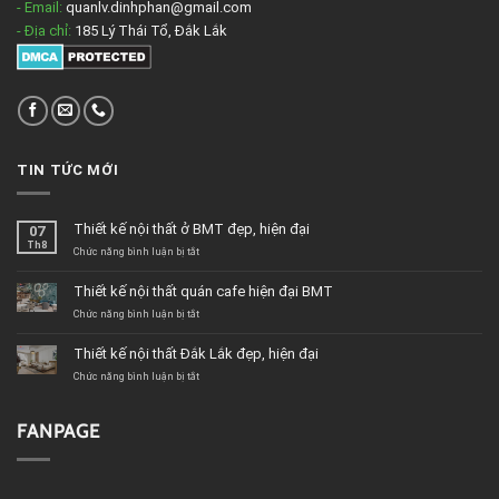
- Email:
quanlv.dinhphan@gmail.com
- Địa chỉ:
185 Lý Thái Tổ, Đắk Lắk
TIN TỨC MỚI
Thiết kế nội thất ở BMT đẹp, hiện đại
07
Th8
ở
Chức năng bình luận bị tắt
Thiết
kế
Thiết kế nội thất quán cafe hiện đại BMT
nội
thất
ở
Chức năng bình luận bị tắt
ở
Thiết
BMT
kế
Thiết kế nội thất Đắk Lắk đẹp, hiện đại
đẹp,
nội
hiện
thất
ở
Chức năng bình luận bị tắt
đại
quán
Thiết
cafe
kế
hiện
nội
FANPAGE
đại
thất
BMT
Đắk
Lắk
đẹp,