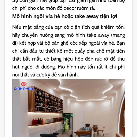
Sự đơn giản này giúp bạn cắt giảm gần như toàn bộ
chi phí cho các món đồ decor rườm rà.
Mô hình ngồi vỉa hè hoặc take away tiện lợi
Nếu mặt bằng của bạn có diện tích quá khiêm tốn,
hãy chuyển hướng sang mô hình take away (mang
đi) kết hợp vài bộ bàn ghế cóc xếp ngoài vỉa hè. Bạn
chỉ cần đầu tư thiết kế một quầy pha chế mặt tiền
thật bắt mắt, có bảng hiệu hộp đèn rực rỡ để thu
hút người đi đường. Mô hình này tốn rất ít chi phí
nội thất và cực kỳ dễ vận hành.