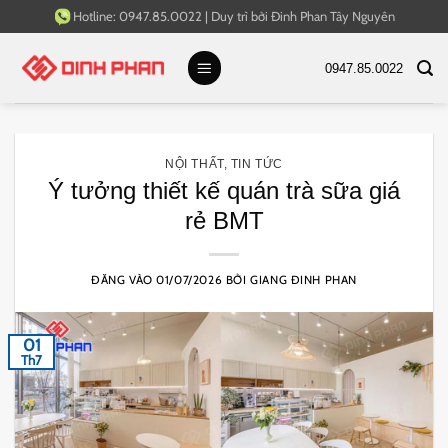
Bỏ
Hotline:
0947.85.0022
|
Duy trì bởi
Đinh Phan Tây Nguyên
qua
nội
0947.85.0022
dung
NỘI THẤT
,
TIN TỨC
Ý tưởng thiết kế quán trà sữa giá
rẻ BMT
ĐĂNG VÀO
01/07/2026
BỞI
GIANG ĐINH PHAN
01
Th7