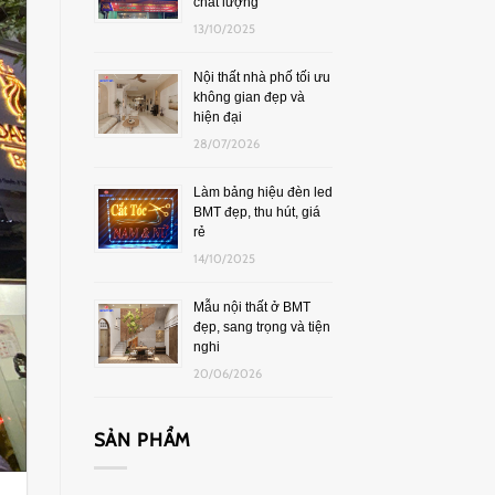
chất lượng
13/10/2025
Nội thất nhà phố tối ưu
không gian đẹp và
hiện đại
28/07/2026
Làm bảng hiệu đèn led
BMT đẹp, thu hút, giá
rẻ
14/10/2025
Mẫu nội thất ở BMT
đẹp, sang trọng và tiện
nghi
20/06/2026
SẢN PHẨM