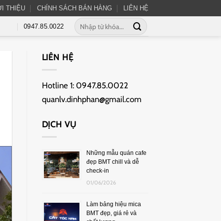
ỚI THIỆU
CHÍNH SÁCH BÁN HÀNG
LIÊN HỆ
0947.85.0022
LIÊN HỆ
Hotline 1:
0947.85.0022
quanlv.dinhphan@gmail.com
DỊCH VỤ
Những mẫu quán cafe
đẹp BMT chill và dễ
check-in
01/06/2026
Làm bảng hiệu mica
BMT đẹp, giá rẻ và