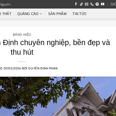
 Nguyên
GI
I THẤT
QUẢNG CÁO
SẢN PHẨM
TIN TỨC
BẢNG HIỆU
 Định chuyên nghiệp, bền đẹp và
thu hút
ÀO
07/02/2026
BỞI
DUYÊN ĐINH PHAN