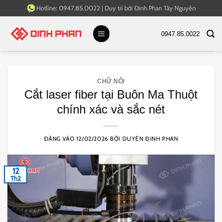
Bỏ
Hotline:
0947.85.0022
|
Duy trì bởi
Đinh Phan Tây Nguyên
qua
nội
0947.85.0022
dung
CHỮ NỔI
Cắt laser fiber tại Buôn Ma Thuột
chính xác và sắc nét
ĐĂNG VÀO
12/02/2026
BỞI
DUYÊN ĐINH PHAN
12
Th2