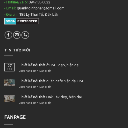
- Hotline/Zalo:
0947.85.0022
- Email:
quanlv.dinhphan@gmail.com
- Địa chỉ:
185 Lý Thái Tổ, Đắk Lắk
TIN TỨC MỚI
Thiết kế nội thất ở BMT đẹp, hiện đại
07
Th8
ở
Chức năng bình luận bị tắt
Thiết
kế
Thiết kế nội thất quán cafe hiện đại BMT
nội
thất
ở
Chức năng bình luận bị tắt
ở
Thiết
BMT
kế
Thiết kế nội thất Đắk Lắk đẹp, hiện đại
đẹp,
nội
hiện
thất
ở
Chức năng bình luận bị tắt
đại
quán
Thiết
cafe
kế
hiện
nội
FANPAGE
đại
thất
BMT
Đắk
Lắk