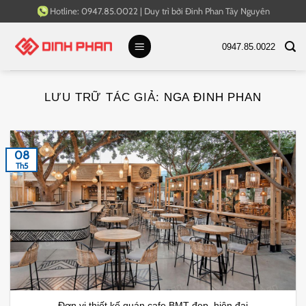
Bỏ
Hotline:
0947.85.0022
|
Duy trì bởi
Đinh Phan Tây Nguyên
qua
nội
0947.85.0022
dung
LƯU TRỮ TÁC GIẢ:
NGA ĐINH PHAN
08
Th5
Đơn vị thiết kế quán cafe BMT đẹp, hiện đại