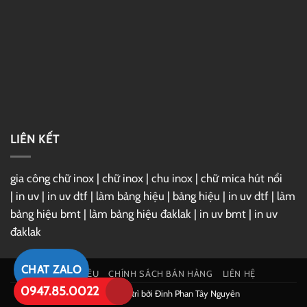
đẹp,
hiện
đại
LIÊN KẾT
gia công chữ inox
|
chữ inox
|
chu inox
|
chữ mica hút nổi
|
in uv
|
in uv dtf
|
làm bảng hiệu
|
bảng hiệu
|
in uv dtf
|
làm
bảng hiệu bmt
|
làm bảng hiệu đaklak
|
in uv bmt
|
in uv
đaklak
CHAT ZALO
GIỚI THIỆU
CHÍNH SÁCH BÁN HÀNG
LIÊN HỆ
0947.85.0022
Phát triển và duy trì bởi
Đinh Phan Tây Nguyên