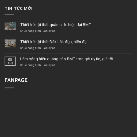
TIN TỨC MỚI
Thiết kế nội thất quán cafe hiện đại BMT
ở
Chức năng bình luận bị tắt
Thiết
kế
Thiết kế nội thất Đắk Lắk đẹp, hiện đại
nội
thất
ở
Chức năng bình luận bị tắt
quán
Thiết
cafe
kế
Làm bảng hiệu quảng cáo BMT trọn gói uy tín, giá tốt
05
hiện
nội
Th8
đại
thất
ở
Chức năng bình luận bị tắt
BMT
Đắk
Làm
Lắk
bảng
đẹp,
hiệu
FANPAGE
hiện
quảng
đại
cáo
BMT
trọn
gói
uy
tín,
giá
tốt