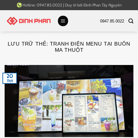
Bỏ
Hotline:
0947.85.0022
|
Duy trì bởi
Đinh Phan Tây Nguyên
qua
nội
0947.85.0022
dung
LƯU TRỮ THẺ:
TRANH ĐIỆN MENU TẠI BUÔN
MA THUỘT
20
Th11