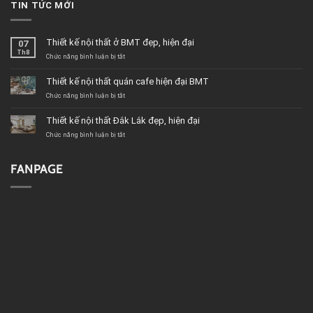
TIN TỨC MỚI
Thiết kế nội thất ở BMT đẹp, hiện đại
07
Th8
ở
Chức năng bình luận bị tắt
Thiết
kế
Thiết kế nội thất quán cafe hiện đại BMT
nội
thất
ở
Chức năng bình luận bị tắt
ở
Thiết
BMT
kế
Thiết kế nội thất Đắk Lắk đẹp, hiện đại
đẹp,
nội
hiện
thất
ở
Chức năng bình luận bị tắt
đại
quán
Thiết
cafe
kế
hiện
nội
FANPAGE
đại
thất
BMT
Đắk
Lắk
đẹp,
hiện
đại