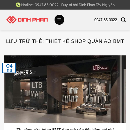
Bỏ
Hotline:
0947.85.0022
|
Duy trì bởi
Đinh Phan Tây Nguyên
qua
nội
0947.85.0022
dung
LƯU TRỮ THẺ:
THIẾT KẾ SHOP QUẦN ÁO BMT
04
Th5
Thi công cửa hàng BMT đẹp mà vẫn tiết kiệm chi phí