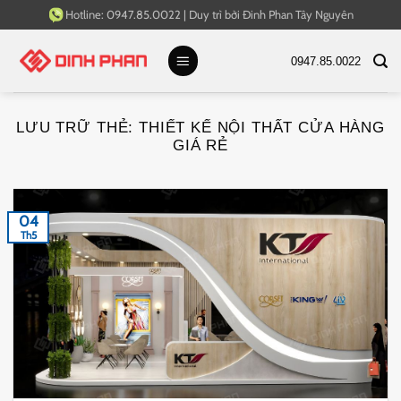
Bỏ
Hotline:
0947.85.0022
|
Duy trì bởi
Đinh Phan Tây Nguyên
qua
nội
0947.85.0022
dung
LƯU TRỮ THẺ:
THIẾT KẾ NỘI THẤT CỬA HÀNG
GIÁ RẺ
04
Th5