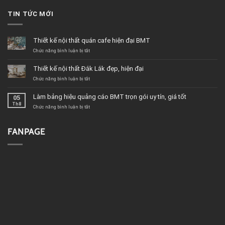
TIN TỨC MỚI
Thiết kế nội thất quán cafe hiện đại BMT
ở
Chức năng bình luận bị tắt
Thiết
kế
Thiết kế nội thất Đắk Lắk đẹp, hiện đại
nội
thất
ở
Chức năng bình luận bị tắt
quán
Thiết
cafe
kế
Làm bảng hiệu quảng cáo BMT trọn gói uy tín, giá tốt
05
hiện
nội
Th8
đại
thất
ở
Chức năng bình luận bị tắt
BMT
Đắk
Làm
Lắk
bảng
đẹp,
hiệu
FANPAGE
hiện
quảng
đại
cáo
BMT
trọn
gói
uy
tín,
giá
tốt