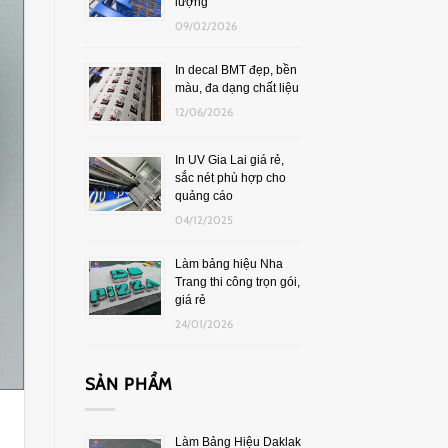
lượng
09/02/2026
In decal BMT đẹp, bền
màu, đa dạng chất liệu
12/06/2026
In UV Gia Lai giá rẻ,
sắc nét phù hợp cho
quảng cáo
04/12/2025
Làm bảng hiệu Nha
Trang thi công trọn gói,
giá rẻ
24/01/2026
SẢN PHẨM
Làm Bảng Hiệu Daklak