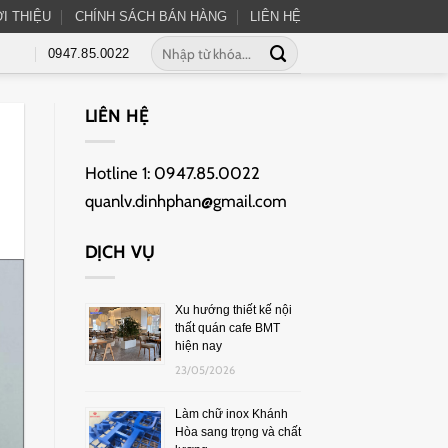
ỚI THIỆU
CHÍNH SÁCH BÁN HÀNG
LIÊN HỆ
0947.85.0022
LIÊN HỆ
Hotline 1:
0947.85.0022
quanlv.dinhphan@gmail.com
DỊCH VỤ
Xu hướng thiết kế nội
thất quán cafe BMT
hiện nay
23/05/2026
Làm chữ inox Khánh
Hòa sang trọng và chất