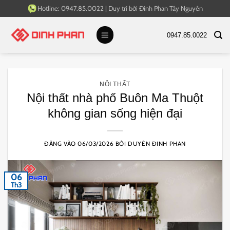
Bỏ
Hotline:
0947.85.0022
|
Duy trì bởi
Đinh Phan Tây Nguyên
qua
nội
0947.85.0022
dung
NỘI THẤT
Nội thất nhà phố Buôn Ma Thuột
không gian sống hiện đại
ĐĂNG VÀO
06/03/2026
BỞI
DUYÊN ĐINH PHAN
06
Th3