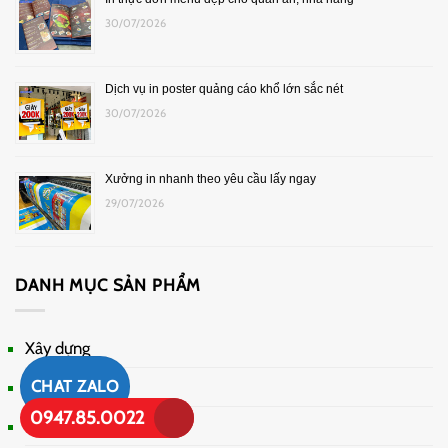
30/07/2026
Dịch vụ in poster quảng cáo khổ lớn sắc nét
30/07/2026
Xưởng in nhanh theo yêu cầu lấy ngay
29/07/2026
DANH MỤC SẢN PHẨM
Xây dựng
CHAT ZALO
Nội thất
0947.85.0022
Quảng cáo