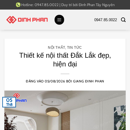
Bỏ
Hotline:
0947.85.0022
|
Duy trì bởi
Đinh Phan Tây Nguyên
qua
nội
0947.85.0022
dung
NỘI THẤT
,
TIN TỨC
Thiết kế nội thất Đắk Lắk đẹp,
hiện đại
ĐĂNG VÀO
05/08/2026
BỞI
GIANG ĐINH PHAN
05
Th8