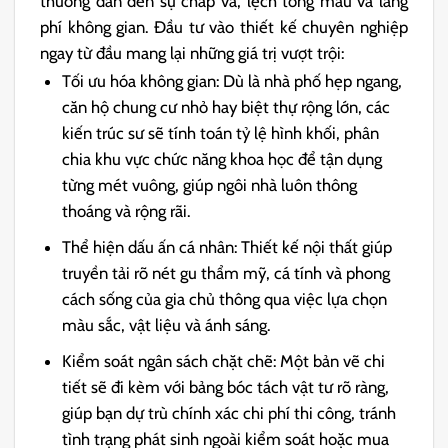
thường dẫn đến sự chắp vá, lệch tông màu và lãng
phí không gian. Đầu tư vào thiết kế chuyên nghiệp
ngay từ đầu mang lại những giá trị vượt trội:
Tối ưu hóa không gian: Dù là nhà phố hẹp ngang,
căn hộ chung cư nhỏ hay biệt thự rộng lớn, các
kiến trúc sư sẽ tính toán tỷ lệ hình khối, phân
chia khu vực chức năng khoa học để tận dụng
từng mét vuông, giúp ngôi nhà luôn thông
thoáng và rộng rãi.
Thể hiện dấu ấn cá nhân: Thiết kế nội thất giúp
truyền tải rõ nét gu thẩm mỹ, cá tính và phong
cách sống của gia chủ thông qua việc lựa chọn
màu sắc, vật liệu và ánh sáng.
Kiểm soát ngân sách chặt chẽ: Một bản vẽ chi
tiết sẽ đi kèm với bảng bóc tách vật tư rõ ràng,
giúp bạn dự trù chính xác chi phí thi công, tránh
tình trạng phát sinh ngoài kiểm soát hoặc mua