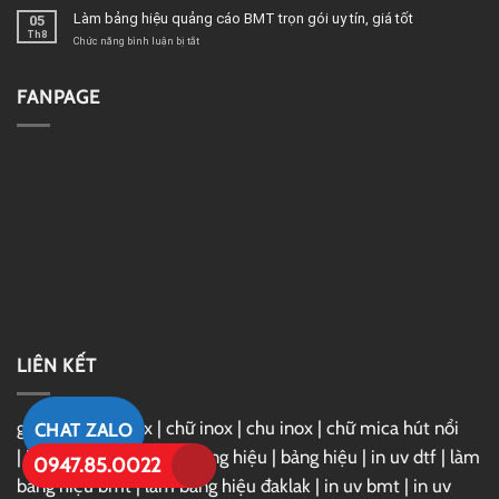
cafe
kế
Làm bảng hiệu quảng cáo BMT trọn gói uy tín, giá tốt
05
hiện
nội
Th8
đại
thất
ở
Chức năng bình luận bị tắt
BMT
Đắk
Làm
Lắk
bảng
đẹp,
hiệu
FANPAGE
hiện
quảng
đại
cáo
BMT
trọn
gói
uy
tín,
giá
tốt
LIÊN KẾT
gia công chữ inox
|
chữ inox
|
chu inox
|
chữ mica hút nổi
CHAT ZALO
|
in uv
|
in uv dtf
|
làm bảng hiệu
|
bảng hiệu
|
in uv dtf
|
làm
0947.85.0022
bảng hiệu bmt
|
làm bảng hiệu đaklak
|
in uv bmt
|
in uv