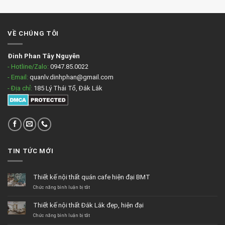
VỀ CHÚNG TÔI
Đinh Phan Tây Nguyên
- Hotline/Zalo:
0947.85.0022
- Email:
quanlv.dinhphan@gmail.com
- Địa chỉ:
185 Lý Thái Tổ, Đắk Lắk
TIN TỨC MỚI
Thiết kế nội thất quán cafe hiện đại BMT
ở
Chức năng bình luận bị tắt
Thiết
kế
Thiết kế nội thất Đắk Lắk đẹp, hiện đại
nội
thất
ở
Chức năng bình luận bị tắt
quán
Thiết